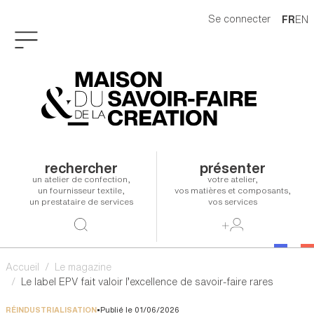
Aller au contenu principal
Se connecter
FR
EN
rechercher
présenter
un atelier de confection,
votre atelier,
un fournisseur textile,
vos matières et composants,
un prestataire de services
vos services
Accueil
Le magazine
Le label EPV fait valoir l’excellence de savoir-faire rares
RUBRIQUE
RÉINDUSTRIALISATION
Publié le
01/06/2026